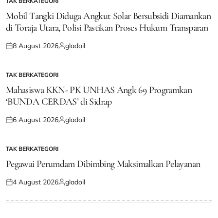
TAK BERKATEGORI
POSTED
IN
Mobil Tangki Diduga Angkut Solar Bersubsidi Diamankan
di Toraja Utara, Polisi Pastikan Proses Hukum Transparan
8 August 2026
gladoil
Posted
Posted
on
by
TAK BERKATEGORI
POSTED
IN
Mahasiswa KKN- PK UNHAS Angk 69 Programkan
‘BUNDA CERDAS’ di Sidrap
6 August 2026
gladoil
Posted
Posted
on
by
TAK BERKATEGORI
POSTED
IN
Pegawai Perumdam Dibimbing Maksimalkan Pelayanan
4 August 2026
gladoil
Posted
Posted
on
by