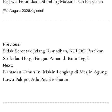
Pegawai Perumdam Dibimbing Maksimalkan Pelayanan
4 August 2026
gladoil
Posted
Posted
on
by
Post
Previous:
navigation
Sidak Serentak Jelang Ramadhan, BULOG Pastikan
Stok dan Harga Pangan Aman di Kota Tegal
Next:
Ramadan Tahun Ini Makin Lengkap di Masjid Agung
Luwu Palopo, Ada Pos Kesehatan