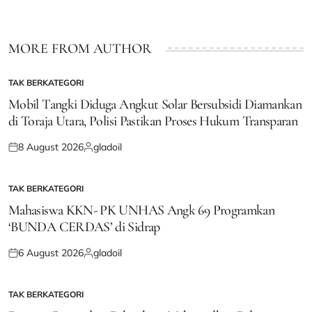
MORE FROM AUTHOR
TAK BERKATEGORI
POSTED
IN
Mobil Tangki Diduga Angkut Solar Bersubsidi Diamankan
di Toraja Utara, Polisi Pastikan Proses Hukum Transparan
8 August 2026
gladoil
Posted
Posted
on
by
TAK BERKATEGORI
POSTED
IN
Mahasiswa KKN- PK UNHAS Angk 69 Programkan
‘BUNDA CERDAS’ di Sidrap
6 August 2026
gladoil
Posted
Posted
on
by
TAK BERKATEGORI
POSTED
IN