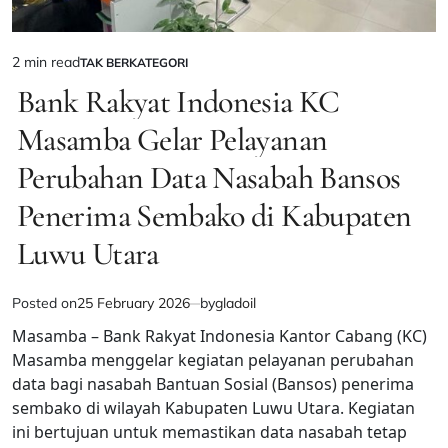
2 min read
TAK BERKATEGORI
Estimated
POSTED
IN
Bank Rakyat Indonesia KC
read
time
Masamba Gelar Pelayanan
Perubahan Data Nasabah Bansos
Penerima Sembako di Kabupaten
Luwu Utara
Posted on
25 February 2026
by
gladoil
Masamba – Bank Rakyat Indonesia Kantor Cabang (KC)
Masamba menggelar kegiatan pelayanan perubahan
data bagi nasabah Bantuan Sosial (Bansos) penerima
sembako di wilayah Kabupaten Luwu Utara. Kegiatan
ini bertujuan untuk memastikan data nasabah tetap