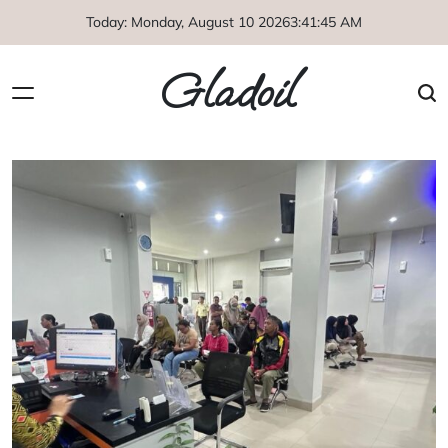
Skip
Today: Monday, August 10 2026
3
:
41
:
46
AM
to
content
Gladoil