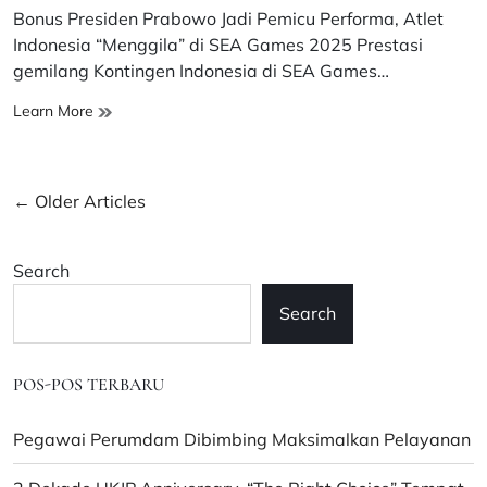
read
Bonus Presiden Prabowo Jadi Pemicu Performa, Atlet
time
Indonesia “Menggila” di SEA Games 2025 Prestasi
gemilang Kontingen Indonesia di SEA Games…
Bonus
Learn More
Presiden
Prabowo
Pacu
Posts
←
Older Articles
Atlet
Indonesia
navigation
di
Search
SEA
Games
Search
2025
–
Gentara
POS-POS TERBARU
Pegawai Perumdam Dibimbing Maksimalkan Pelayanan