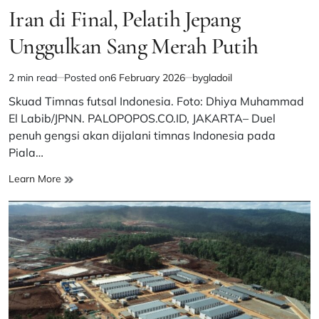
Iran di Final, Pelatih Jepang
Unggulkan Sang Merah Putih
2 min read
Posted on
6 February 2026
by
gladoil
Estimated
read
Skuad Timnas futsal Indonesia. Foto: Dhiya Muhammad
time
El Labib/JPNN. PALOPOPOS.CO.ID, JAKARTA– Duel
penuh gengsi akan dijalani timnas Indonesia pada
Piala…
Timnas
Learn More
Futsal
Indonesia
Bentrok
Iran
di
Final,
Pelatih
Jepang
Unggulkan