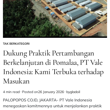
Sang
Merah
Putih
TAK BERKATEGORI
POSTED
IN
Dukung Praktik Pertambangan
Berkelanjutan di Pomalaa, PT Vale
Indonesia: Kami Terbuka terhadap
Masukan
4 min read
Posted on
26 January 2026
by
gladoil
Estimated
read
PALOPOPOS CO.ID, JAKARTA- PT Vale Indonesia
time
menegaskan komitmennya untuk menjalankan praktik