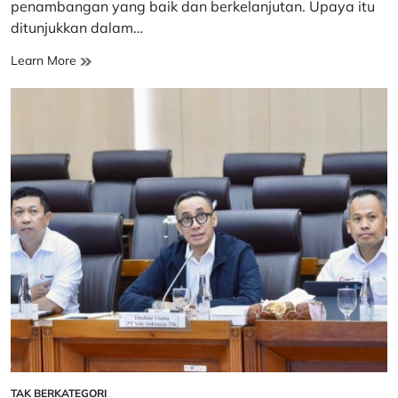
penambangan yang baik dan berkelanjutan. Upaya itu
ditunjukkan dalam…
Dukung
Learn More
Praktik
Pertambangan
Berkelanjutan
di
Pomalaa,
PT
Vale
Indonesia:
Kami
Terbuka
terhadap
Masukan
TAK BERKATEGORI