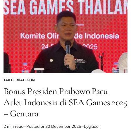
dalam
RDP
DPR
KomisI
XII,
PT
Vale
Indonesia
Jelaskan
Kepatuhan
dan
Kepastian
Operasional
TAK BERKATEGORI
POSTED
IN
Bonus Presiden Prabowo Pacu
Atlet Indonesia di SEA Games 2025
– Gentara
2 min read
Posted on
30 December 2025
by
gladoil
Estimated