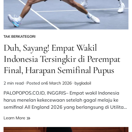
Menyala
TAK BERKATEGORI
POSTED
IN
Duh, Sayang! Empat Wakil
Indonesia Tersingkir di Perempat
Final, Harapan Semifinal Pupus
2 min read
Posted on
6 March 2026
by
gladoil
Estimated
read
PALOPOPOS.CO.ID, INGGRIS– Empat wakil Indonesia
time
harus menelan kekecewaan setelah gagal melaju ke
semifinal All England 2026 yang berlangsung di Utilita…
Duh,
Learn More
Sayang!
Empat