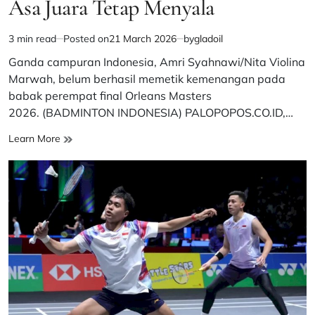
Asa Juara Tetap Menyala
3 min read
Posted on
21 March 2026
by
gladoil
Estimated
read
Ganda campuran Indonesia, Amri Syahnawi/Nita Violina
time
Marwah, belum berhasil memetik kemenangan pada
babak perempat final Orleans Masters
2026. (BADMINTON INDONESIA) PALOPOPOS.CO.ID,…
Empat
Learn More
Wakil
Indonesia
Melaju
ke
Semifinal
di
Orleans
Masters
2026,
Asa
Juara
Tetap