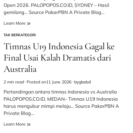
time
Open 2026. ​PALOPOPOS.CO.ID, SYDNEY – Hasil
gemilang… Source PakarPBN A Private Blog…
Gemilang!
Learn More
3
TAK BERKATEGORI
Wakil
POSTED
Indonesia
IN
Timnas U19 Indonesia Gagal ke
Melesat
ke
Final Usai Kalah Dramatis dari
Babak
Australia
Final
Australian
Open
2 min read
Posted on
11 June 2026
by
gladoil
Estimated
2026
read
Pertandingan antara timnas Indonesia vs Australia
time
PALOPOPOS.CO.ID, MEDAN– Timnas U19 Indonesia
harus mengubur mimpi melaju… Source PakarPBN A
Private Blog…
Timnas
Learn More
U19