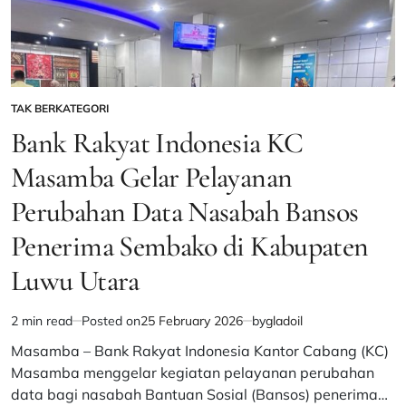
Islam
TAK BERKATEGORI
POSTED
IN
Bank Rakyat Indonesia KC
Masamba Gelar Pelayanan
Perubahan Data Nasabah Bansos
Penerima Sembako di Kabupaten
Luwu Utara
2 min read
Posted on
25 February 2026
by
gladoil
Estimated
read
Masamba – Bank Rakyat Indonesia Kantor Cabang (KC)
time
Masamba menggelar kegiatan pelayanan perubahan
data bagi nasabah Bantuan Sosial (Bansos) penerima…