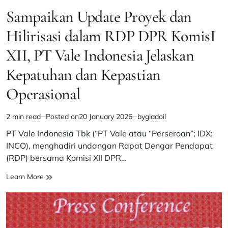
POSTED
IN
Sampaikan Update Proyek dan
Hilirisasi dalam RDP DPR KomisI
XII, PT Vale Indonesia Jelaskan
Kepatuhan dan Kepastian
Operasional
2 min read
Posted on
20 January 2026
by
gladoil
Estimated
read
PT Vale Indonesia Tbk (“PT Vale atau “Perseroan”; IDX:
time
INCO), menghadiri undangan Rapat Dengar Pendapat
(RDP) bersama Komisi XII DPR…
Sampaikan
Learn More
Update
Proyek
dan
Hilirisasi