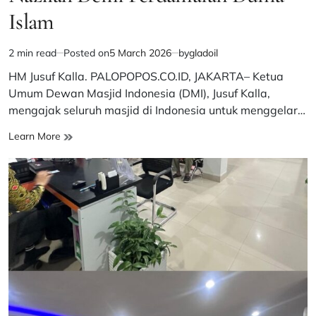
Islam
2 min read
Posted on
5 March 2026
by
gladoil
Estimated
read
HM Jusuf Kalla. PALOPOPOS.CO.ID, JAKARTA– Ketua
time
Umum Dewan Masjid Indonesia (DMI), Jusuf Kalla,
mengajak seluruh masjid di Indonesia untuk menggelar…
Jusuf
Learn More
Kalla
Ajak
Masjid
Seluruh
Indonesia
Gelar
Doa
Qunut
Nazilah
Demi
Perdamaian
Dunia