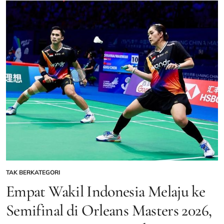
Indonesia
Gagal
ke
Final
Usai
Kalah
Dramatis
dari
Australia
TAK BERKATEGORI
POSTED
IN
Empat Wakil Indonesia Melaju ke
Semifinal di Orleans Masters 2026,