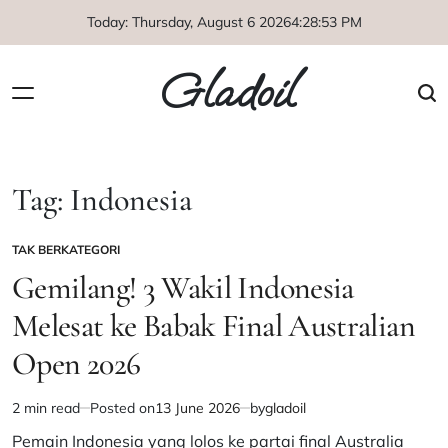
Skip
Today: Thursday, August 6 2026
4
:
28
:
55
PM
to
content
Gladoil
Tag:
Indonesia
TAK BERKATEGORI
POSTED
IN
Gemilang! 3 Wakil Indonesia
Melesat ke Babak Final Australian
Open 2026
2 min read
Posted on
13 June 2026
by
gladoil
Estimated
read
Pemain Indonesia yang lolos ke partai final Australia