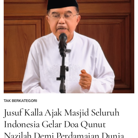
Wakil
Indonesia
Tersingkir
di
Perempat
Final,
Harapan
Semifinal
Pupus
TAK BERKATEGORI
POSTED
IN
Jusuf Kalla Ajak Masjid Seluruh
Indonesia Gelar Doa Qunut
Nazilah Demi Perdamaian Dunia