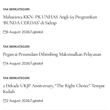
TAK BERKATEGORI
POSTED
IN
Mahasiswa KKN- PK UNHAS Angk 69 Programkan
‘BUNDA CERDAS’ di Sidrap
6 August 2026
gladoil
Posted
Posted
on
by
TAK BERKATEGORI
POSTED
IN
Pegawai Perumdam Dibimbing Maksimalkan Pelayanan
4 August 2026
gladoil
Posted
Posted
on
by
TAK BERKATEGORI
POSTED
IN
2 Dekade UKJP Anniversary, “The Right Choice” Tempat
Kuliah
2 August 2026
gladoil
Posted
Posted
on
by