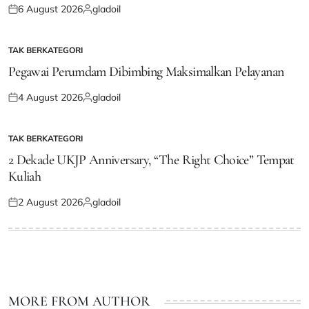
6 August 2026
gladoil
Posted
Posted
on
by
TAK BERKATEGORI
POSTED
IN
Pegawai Perumdam Dibimbing Maksimalkan Pelayanan
4 August 2026
gladoil
Posted
Posted
on
by
TAK BERKATEGORI
POSTED
IN
2 Dekade UKJP Anniversary, “The Right Choice” Tempat
Kuliah
2 August 2026
gladoil
Posted
Posted
on
by
MORE FROM AUTHOR