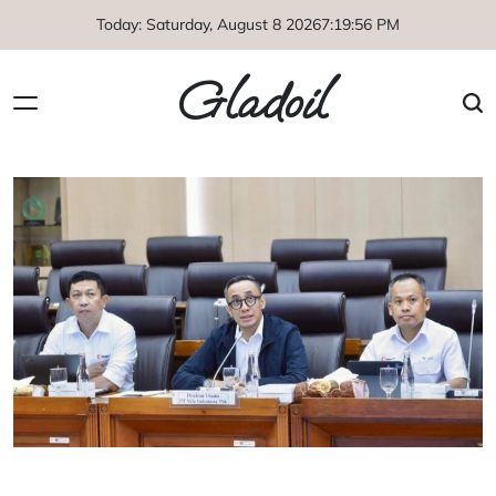
Skip
Today: Saturday, August 8 2026
7
:
19
:
57
PM
to
content
Gladoil