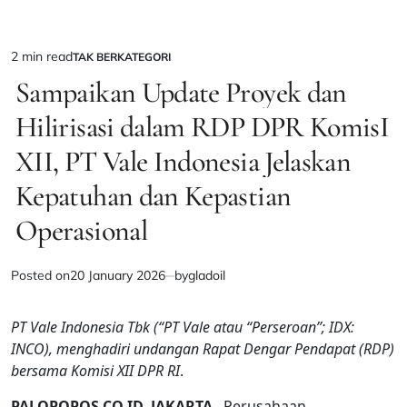
2 min read
TAK BERKATEGORI
Estimated
POSTED
IN
Sampaikan Update Proyek dan
read
time
Hilirisasi dalam RDP DPR KomisI
XII, PT Vale Indonesia Jelaskan
Kepatuhan dan Kepastian
Operasional
Posted on
20 January 2026
by
gladoil
PT Vale Indonesia Tbk (“PT Vale atau “Perseroan”; IDX:
INCO), menghadiri undangan Rapat Dengar Pendapat (RDP)
bersama Komisi XII DPR RI
.
PALOPOPOS.CO.ID, JAKARTA–
Perusahaan