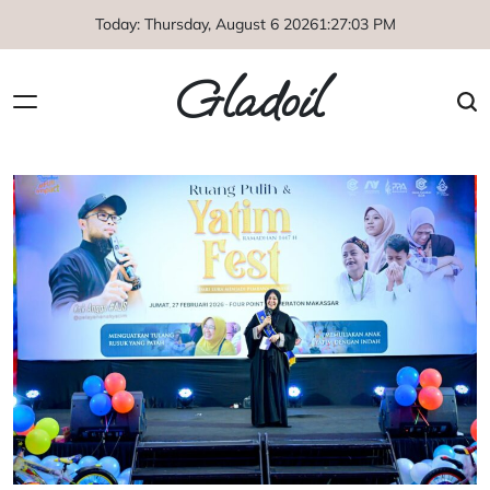
Skip
Today: Thursday, August 6 2026
1
:
27
:
04
PM
to
content
Gladoil