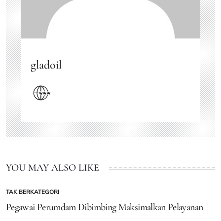
gladoil
YOU MAY ALSO LIKE
TAK BERKATEGORI
POSTED
IN
Pegawai Perumdam Dibimbing Maksimalkan Pelayanan