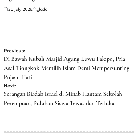
31 July 2026
gladoil
Posted
Posted
on
by
Post
Previous:
navigation
Di Bawah Kubah Masjid Agung Luwu Palopo, Pria
Asal Tiongkok Memilih Islam Demi Mempersunting
Pujaan Hati
Next:
Serangan Biadab Israel di Minab Hantam Sekolah
Perempuan, Puluhan Siswa Tewas dan Terluka