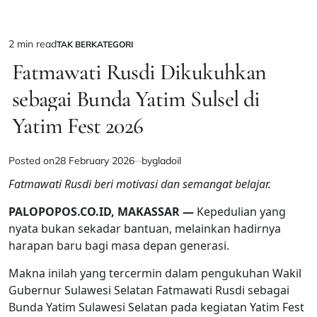
2 min read
TAK BERKATEGORI
Estimated
POSTED
IN
Fatmawati Rusdi Dikukuhkan
read
time
sebagai Bunda Yatim Sulsel di
Yatim Fest 2026
Posted on
28 February 2026
by
gladoil
Fatmawati Rusdi beri motivasi dan semangat belajar.
PALOPOPOS.CO.ID, MAKASSAR —
Kepedulian yang
nyata bukan sekadar bantuan, melainkan hadirnya
harapan baru bagi masa depan generasi.
Makna inilah yang tercermin dalam pengukuhan Wakil
Gubernur Sulawesi Selatan Fatmawati Rusdi sebagai
Bunda Yatim Sulawesi Selatan pada kegiatan Yatim Fest