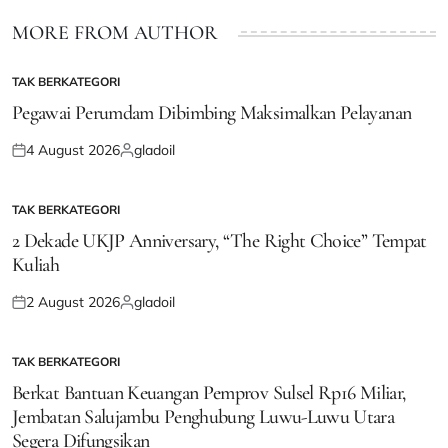
MORE FROM AUTHOR
TAK BERKATEGORI
POSTED
IN
Pegawai Perumdam Dibimbing Maksimalkan Pelayanan
4 August 2026
gladoil
Posted
Posted
on
by
TAK BERKATEGORI
POSTED
IN
2 Dekade UKJP Anniversary, “The Right Choice” Tempat
Kuliah
2 August 2026
gladoil
Posted
Posted
on
by
TAK BERKATEGORI
POSTED
IN
Berkat Bantuan Keuangan Pemprov Sulsel Rp16 Miliar,
Jembatan Salujambu Penghubung Luwu-Luwu Utara
Segera Difungsikan