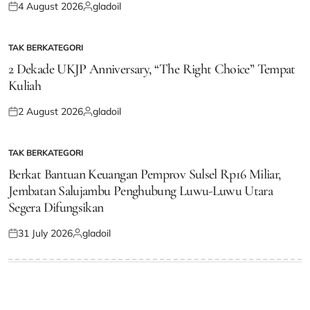
4 August 2026
gladoil
Posted
Posted
on
by
TAK BERKATEGORI
POSTED
IN
2 Dekade UKJP Anniversary, “The Right Choice” Tempat
Kuliah
2 August 2026
gladoil
Posted
Posted
on
by
TAK BERKATEGORI
POSTED
IN
Berkat Bantuan Keuangan Pemprov Sulsel Rp16 Miliar,
Jembatan Salujambu Penghubung Luwu-Luwu Utara
Segera Difungsikan
31 July 2026
gladoil
Posted
Posted
on
by