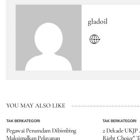
gladoil
YOU MAY ALSO LIKE
TAK BERKATEGORI
TAK BERKATEGORI
POSTED
POSTED
IN
IN
Pegawai Perumdam Dibimbing
2 Dekade UKJP A
Maksimalkan Pelayanan
Right Choice” T