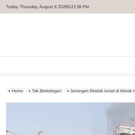
Skip
Today: Thursday, August 6 2026
5
:
21
:
39
PM
to
content
Home
Tak Berkategori
Serangan Biadab Israel di Minab Hantam Se