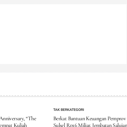
TAK BERKATEGORI
POSTED
IN
nniversary, “The
Berkat Bantuan Keuangan Pemprov
empat Kuliah
Sulsel Rp16 Miliar, Jembatan Saluj