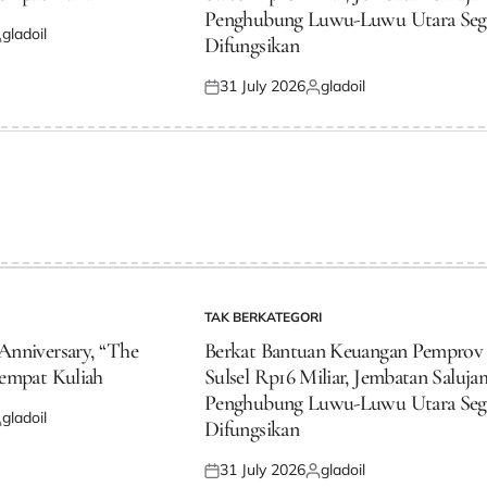
Penghubung Luwu-Luwu Utara Seg
gladoil
Difungsikan
osted
y
31 July 2026
gladoil
Posted
Posted
on
by
TAK BERKATEGORI
POSTED
IN
nniversary, “The
Berkat Bantuan Keuangan Pemprov
empat Kuliah
Sulsel Rp16 Miliar, Jembatan Saluj
Penghubung Luwu-Luwu Utara Seg
gladoil
Difungsikan
osted
y
31 July 2026
gladoil
Posted
Posted