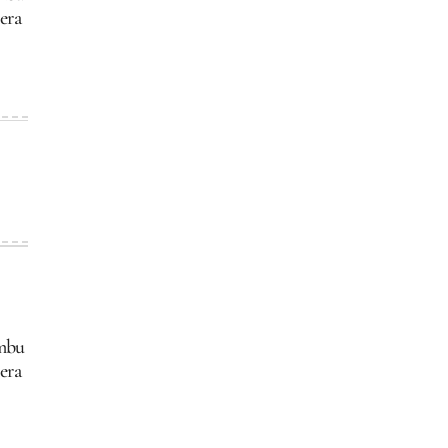
era
ambu
era