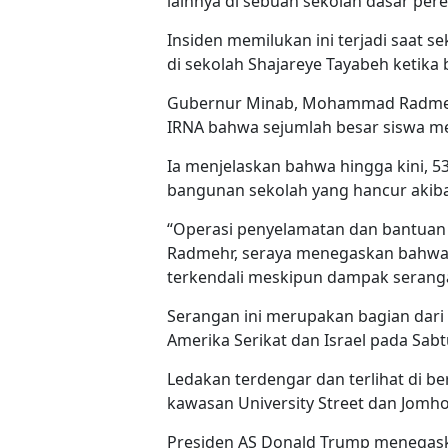
lainnya di sebuah sekolah dasar pe
Insiden memilukan ini terjadi saat s
di sekolah Shajareye Tayabeh ketika
Gubernur Minab, Mohammad Radmehr
IRNA bahwa sejumlah besar siswa me
Ia menjelaskan bahwa hingga kini, 5
bangunan sekolah yang hancur akiba
“Operasi penyelamatan dan bantuan s
Radmehr, seraya menegaskan bahwa s
terkendali meskipun dampak serang
Serangan ini merupakan bagian dari 
Amerika Serikat dan Israel pada Sab
Ledakan terdengar dan terlihat di ber
kawasan University Street dan Jomhou
Presiden AS Donald Trump menegask