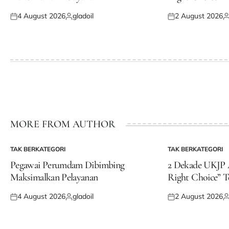
4 August 2026
gladoil
2 August 2026
Posted
Posted
Posted
P
on
by
on
b
MORE FROM AUTHOR
TAK BERKATEGORI
TAK BERKATEGORI
POSTED
POSTED
IN
IN
Pegawai Perumdam Dibimbing
2 Dekade UKJP A
Maksimalkan Pelayanan
Right Choice” T
4 August 2026
gladoil
2 August 2026
Posted
Posted
Posted
P
on
by
on
b