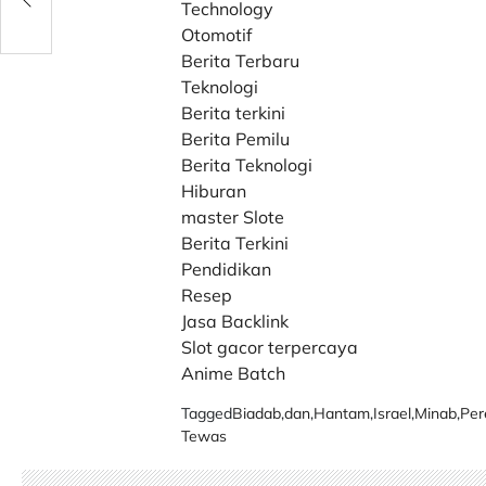
026
Technology
Otomotif
Berita Terbaru
Teknologi
Berita terkini
Berita Pemilu
Berita Teknologi
Hiburan
master Slote
Berita Terkini
Pendidikan
Resep
Jasa Backlink
Slot gacor terpercaya
Anime Batch
Tagged
Biadab
,
dan
,
Hantam
,
Israel
,
Minab
,
Pe
Tewas