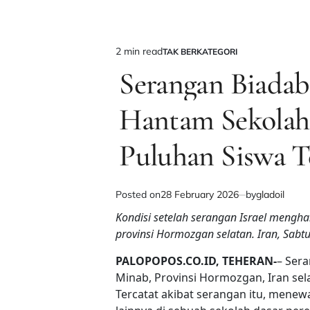
2 min read
TAK BERKATEGORI
Estimated
POSTED
IN
Serangan Biadab
read
time
Hantam Sekolah
Puluhan Siswa T
Posted on
28 February 2026
by
gladoil
Kondisi setelah serangan Israel mengha
provinsi Hormozgan selatan. Iran, Sabt
PALOPOPOS.CO.ID, TEHERAN-
– Sera
Minab, Provinsi Hormozgan, Iran sel
Tercatat akibat serangan itu, menew