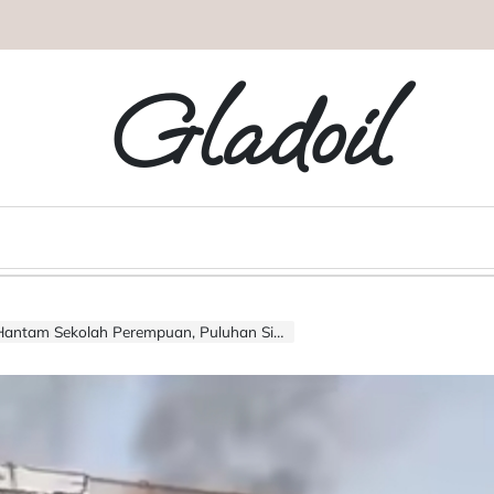
Gladoil
kolah Perempuan, Puluhan Siswa Tewas dan Terluka